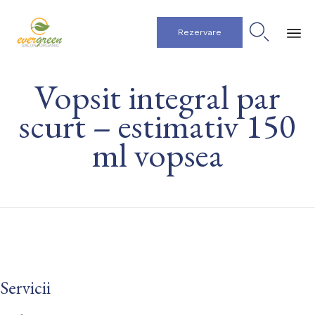

Rezervare
Ski
Vopsit integral par
to
co
scurt – estimativ 150
ml vopsea
Servicii