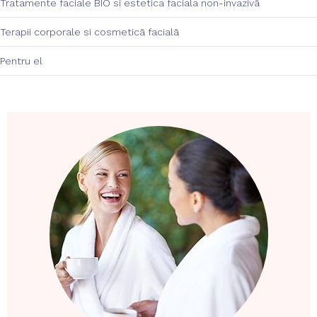
Tratamente faciale BIO si estetica faciala non-invazivā
Terapii corporale si cosmeticā facialā
Pentru el