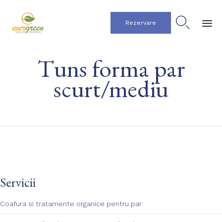

Rezervare
Ski
Tuns forma par
to
co
scurt/mediu
Servicii
Coafura si tratamente organice pentru par