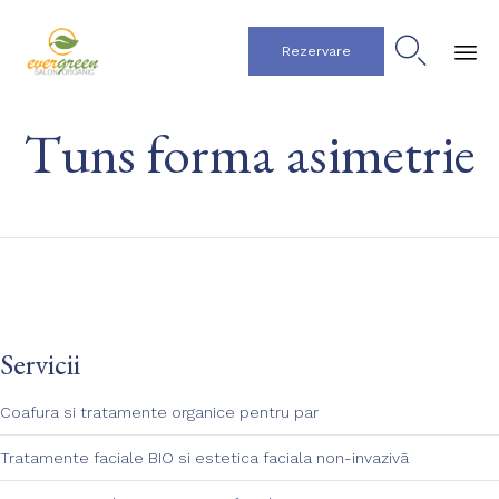

Rezervare
Ski
Tuns forma asimetrie
to
co
Servicii
Coafura si tratamente organice pentru par
Tratamente faciale BIO si estetica faciala non-invazivā