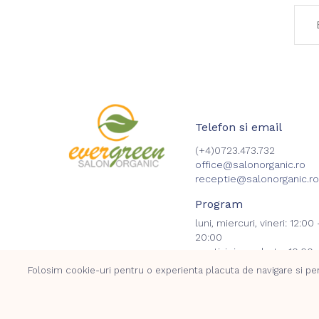
Telefon si email
(+4)0723.473.732
office@salonorganic.ro
receptie@salonorganic.ro
Program
luni, miercuri, vineri: 12:00 
20:00
marti, joi, sambata: 10:00 
18:00
Folosim cookie-uri pentru o experienta placuta de navigare si pent
duminica inchis