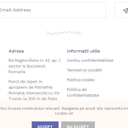
Adresa
Informatii utile
Bd Regina Maria nr. 42, ap. 1,
Centru confidentialitate
sector 4, Bucuresti,
Termeni si conditii
Romania
Politica cookie
Punct de reper: in
apropiere de Patriarhia
Politica de
-
Romana, intersectia cu Str
confidentialitate
11 Iunie, la 300 m de Piata
-
Unirii.
Rezervarile Mele
ru livrarea continutului relevant. Navigarea pe acest site reprezinta impl
cookie-uri
Login
ACCEPT
NU ACCEPT