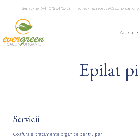
Sunati-ne:
(+4) 0723.473.732
∙
scrieti-ne:
receptie@salonorganic.ro
Acasa
Epilat pi
Servicii
Coafura si tratamente organice pentru par