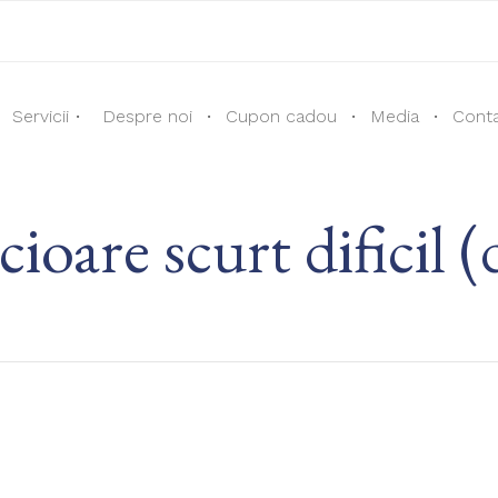
Servicii
Despre noi
Cupon cadou
Media
Cont
cioare scurt dificil 