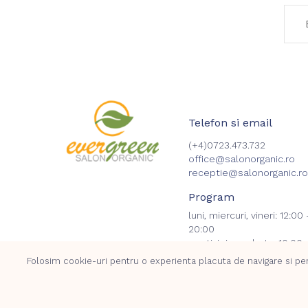
Telefon si email
(+4)0723.473.732
office@salonorganic.ro
receptie@salonorganic.ro
Program
luni, miercuri, vineri: 12:00 
20:00
marti, joi, sambata: 10:00 
18:00
Folosim cookie-uri pentru o experienta placuta de navigare si pent
duminica inchis