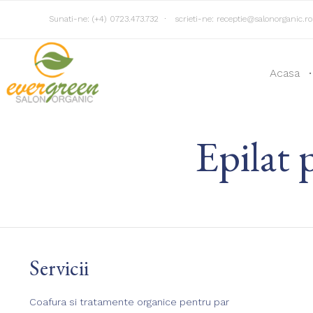
Sunati-ne:
(+4) 0723.473.732
∙
scrieti-ne:
receptie@salonorganic.ro
Acasa
Epilat 
Servicii
Coafura si tratamente organice pentru par