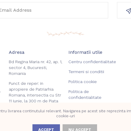
Adresa
Informatii utile
Bd Regina Maria nr. 42, ap. 1,
Centru confidentialitate
sector 4, Bucuresti,
Termeni si conditii
Romania
Politica cookie
Punct de reper: in
apropiere de Patriarhia
Politica de
-
Romana, intersectia cu Str
confidentialitate
11 Iunie, la 300 m de Piata
-
Unirii.
Rezervarile Mele
ru livrarea continutului relevant. Navigarea pe acest site reprezinta impl
cookie-uri
Login
ACCEPT
NU ACCEPT