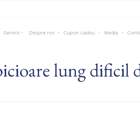
Servicii
Despre noi
Cupon cadou
Media
Cont
picioare lung dificil 