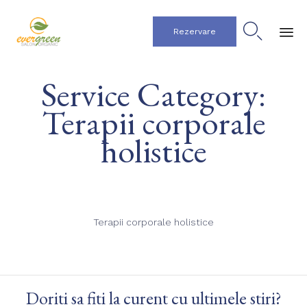

Rezervare
Ski
Service Category:
to
co
Terapii corporale
holistice
Terapii corporale holistice
Doriti sa fiti la curent cu ultimele stiri?